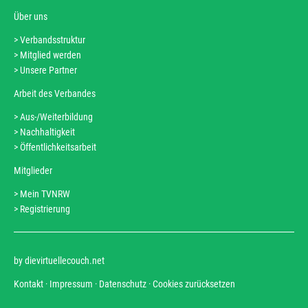
Über uns
Verbandsstruktur
Navigation
Mitglied werden
überspringen
Unsere Partner
Arbeit des Verbandes
Aus-/Weiterbildung
Navigation
Nachhaltigkeit
überspringen
Öffentlichkeitsarbeit
Mitglieder
Mein TVNRW
Navigation
Registrierung
überspringen
by dievirtuellecouch.net
Navigation
Kontakt
Impressum
Datenschutz
Cookies zurücksetzen
überspringen