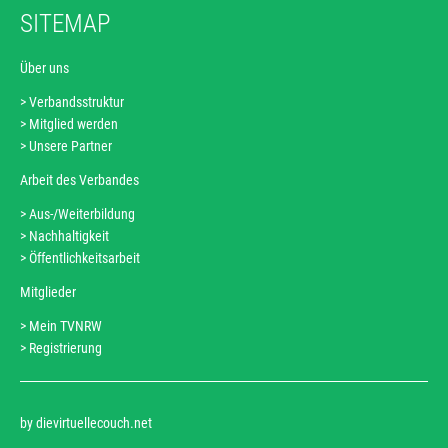
SITEMAP
Über uns
Verbandsstruktur
Navigation
Mitglied werden
überspringen
Unsere Partner
Arbeit des Verbandes
Aus-/Weiterbildung
Navigation
Nachhaltigkeit
überspringen
Öffentlichkeitsarbeit
Mitglieder
Mein TVNRW
Navigation
Registrierung
überspringen
by dievirtuellecouch.net