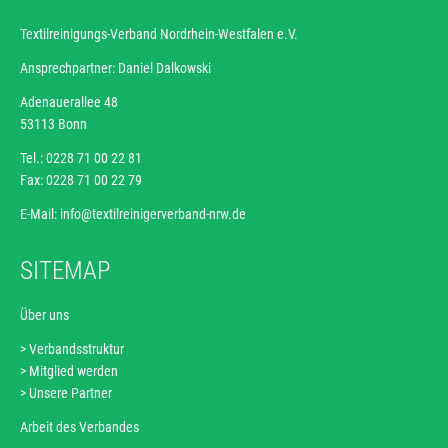
Textilreinigungs-Verband Nordrhein-Westfalen e.V.
Ansprechpartner: Daniel Dalkowski
Adenauerallee 48
53113 Bonn
Tel.: 0228 71 00 22 81
Fax: 0228 71 00 22 79
E-Mail:
info@textilreinigerverband-nrw.de
SITEMAP
Über uns
Verbandsstruktur
Navigation
Mitglied werden
überspringen
Unsere Partner
Arbeit des Verbandes