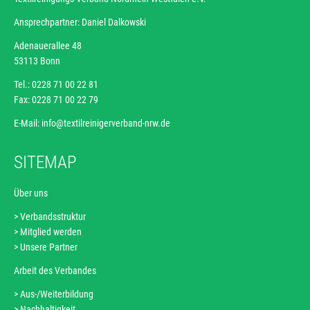
Ansprechpartner: Daniel Dalkowski
Adenauerallee 48
53113 Bonn
Tel.: 0228 71 00 22 81
Fax: 0228 71 00 22 79
E-Mail:
info@textilreinigerverband-nrw.de
SITEMAP
Über uns
Verbandsstruktur
Navigation
Mitglied werden
überspringen
Unsere Partner
Arbeit des Verbandes
Aus-/Weiterbildung
Navigation
Nachhaltigkeit