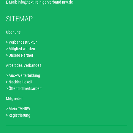
E-Mail:
info@textilreinigerverband-nrw.de
SITEMAP
Über uns
Verbandsstruktur
Navigation
Mitglied werden
überspringen
Unsere Partner
Arbeit des Verbandes
Aus-/Weiterbildung
Navigation
Nachhaltigkeit
überspringen
Öffentlichkeitsarbeit
Mitglieder
Mein TVNRW
Navigation
Registrierung
überspringen